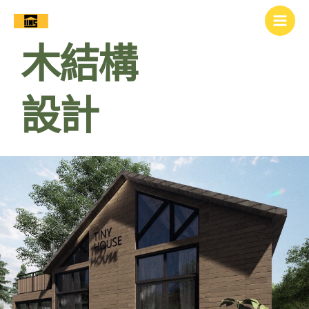
跳
Main
至
Men
主
木結構
要
內
容
設計