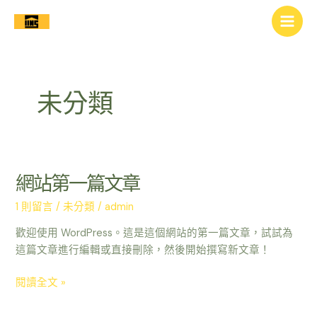
跳
Main
至
Men
主
要
內
容
未分類
網站第一篇文章
網
站
1 則留言
/
未分類
/
admin
第
一
歡迎使用 WordPress。這是這個網站的第一篇文章，試試為
篇
這篇文章進行編輯或直接刪除，然後開始撰寫新文章！
文
章
閱讀全文 »